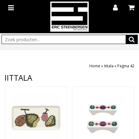
Zoeken:
Home
»
Iittala
»
Pagina 42
IITTALA