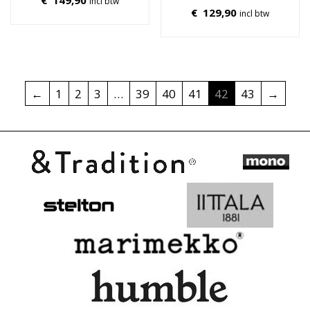
incl btw
€
129,90
incl btw
←
1
2
3
…
39
40
41
42
43
→