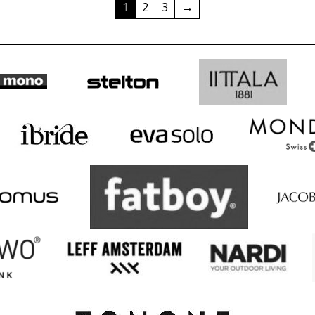
1
2
3
→