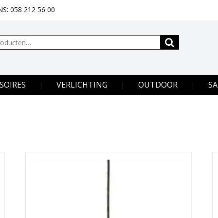
S: 058 212 56 00
SOIRES
VERLICHTING
OUTDOOR
SA