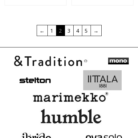
←
1
2
3
4
5
→