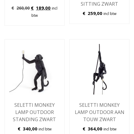
SITTING ZWART
Oorspronkelijke
Huidige
€
189,00
€
260,00
incl
€
259,00
prijs
prijs
incl btw
btw
was:
is:
€260,00.
€189,00.
SELETTI MONKEY
SELETTI MONKEY
LAMP OUTDOOR
LAMP OUTDOOR AAN
STANDING ZWART
TOUW ZWART
€
340,00
€
364,00
incl btw
incl btw