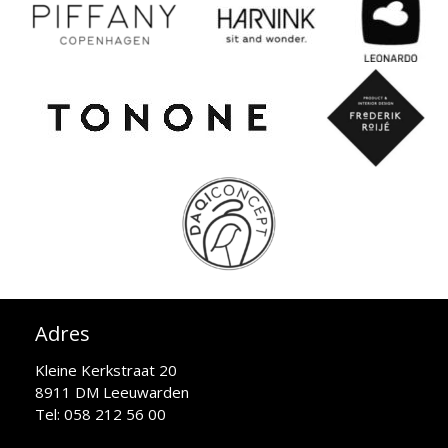
Adres
Kleine Kerkstraat 20
8911 DM Leeuwarden
Tel: 058 212 56 00