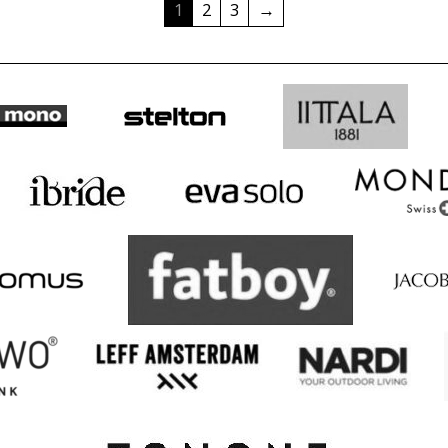
1
2
3
→