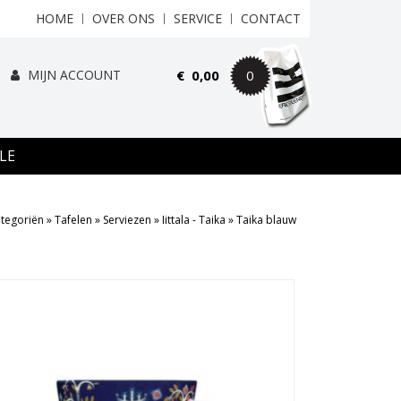
HOME
OVER ONS
SERVICE
CONTACT
MIJN ACCOUNT
€
0,00
0
LE
tegoriën
»
Tafelen
»
Serviezen
»
Iittala - Taika
»
Taika blauw