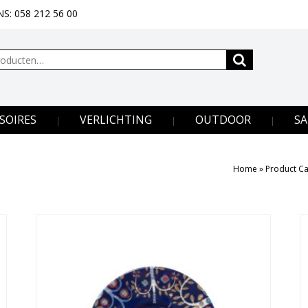
S: 058 212 56 00
SOIRES
VERLICHTING
OUTDOOR
SA
Home
»
Product Ca