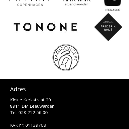
Adres
Kleine Kerkstraat 20
8911 DM Leeuwarden
Tel: 058 212 56 00
KvK nr: 01139768