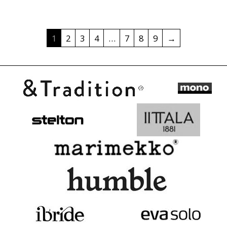
1
2
3
4
…
7
8
9
→