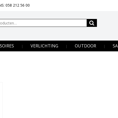
S: 058 212 56 00
SOIRES
VERLICHTING
OUTDOOR
SA