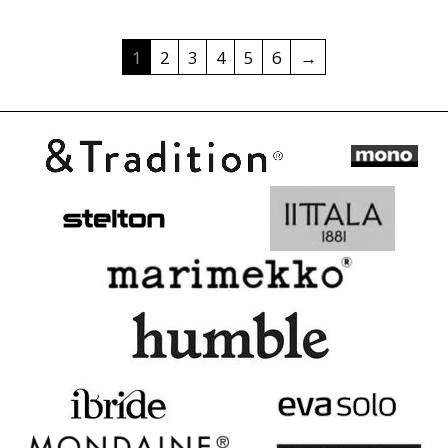
1
2
3
4
5
6
→