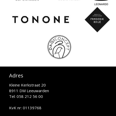
Adres
Kleine Kerkstraat 20
8911 DM Leeuwarden
Tel: 058 212 56 00
KvK nr: 01139768