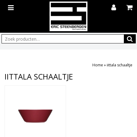
Zoeken:
Home
»
iittala schaaltje
IITTALA SCHAALTJE