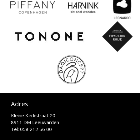
Adres
Kleine Kerkstraat 20
8911 DM Leeuwarden
Tel: 058 212 56 00