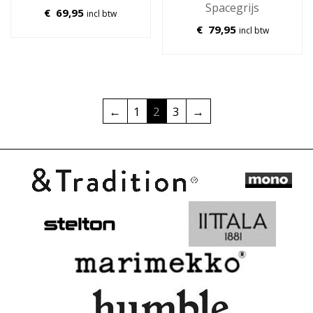
Spacegrijs
€
69,95
incl btw
€
79,95
incl btw
←
1
2
3
→