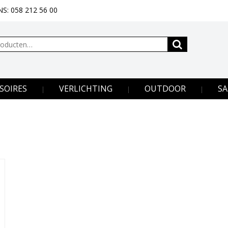
S: 058 212 56 00
SOIRES
VERLICHTING
OUTDOOR
SA