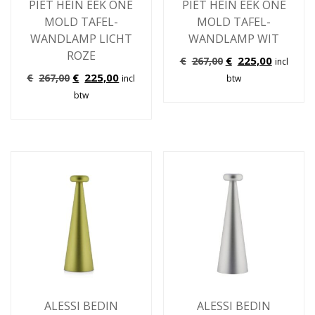
PIET HEIN EEK ONE
PIET HEIN EEK ONE
MOLD TAFEL-
MOLD TAFEL-
WANDLAMP LICHT
WANDLAMP WIT
ROZE
Oorspronkelijke
Huidige
€
225,00
€
267,00
incl
prijs
prijs
Oorspronkelijke
Huidige
€
225,00
€
267,00
incl
btw
was:
is:
prijs
prijs
btw
€267,00.
€225,00.
was:
is:
€267,00.
€225,00.
ALESSI BEDIN
ALESSI BEDIN