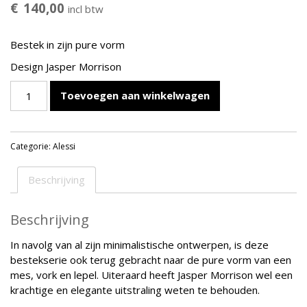
€
140,00
incl btw
Bestek in zijn pure vorm
Design Jasper Morrison
ALESSI
Toevoegen aan winkelwagen
KNIFEFORKSPOON
BESTEKSET
24-
Categorie:
Alessi
DELIG
aantal
Beschrijving
Beschrijving
In navolg van al zijn minimalistische ontwerpen, is deze
bestekserie ook terug gebracht naar de pure vorm van een
mes, vork en lepel. Uiteraard heeft Jasper Morrison wel een
krachtige en elegante uitstraling weten te behouden.