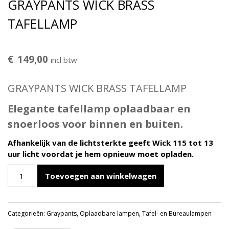
GRAYPANTS WICK BRASS
TAFELLAMP
€
149,00
incl btw
GRAYPANTS WICK BRASS TAFELLAMP
Elegante tafellamp oplaadbaar en
snoerloos voor binnen en buiten.
Afhankelijk van de lichtsterkte geeft Wick 115 tot 13
uur licht voordat je hem opnieuw moet opladen.
Graypants
Toevoegen aan winkelwagen
Wick
Brass
Tafellamp
Categorieën:
Graypants
,
Oplaadbare lampen
,
Tafel- en Bureaulampen
aantal