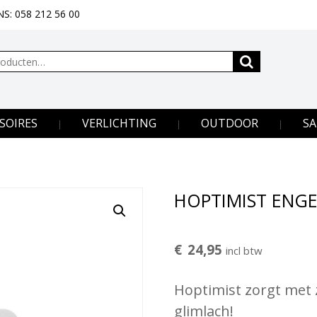
S: 058 212 56 00
SOIRES
VERLICHTING
OUTDOOR
SA
HOPTIMIST ENGE
€
24,95
incl btw
Hoptimist zorgt met zi
glimlach!