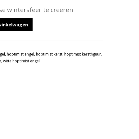
se wintersfeer te creëren
winkelwagen
gel
,
hoptimist engel
,
hoptimist kerst
,
hoptimist kerstfiguur
,
e
,
witte hoptimist engel