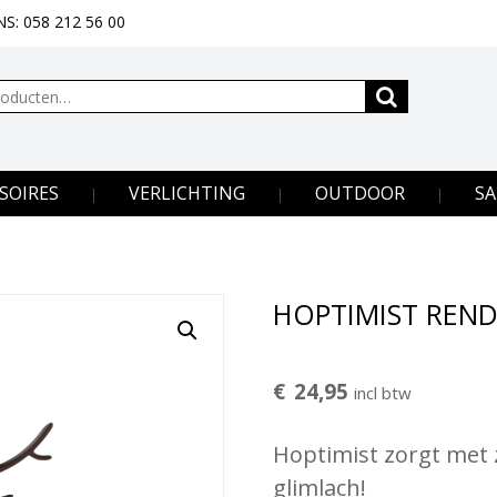
S: 058 212 56 00
SOIRES
VERLICHTING
OUTDOOR
SA
HOPTIMIST REND
€
24,95
incl btw
Hoptimist zorgt met zi
glimlach!