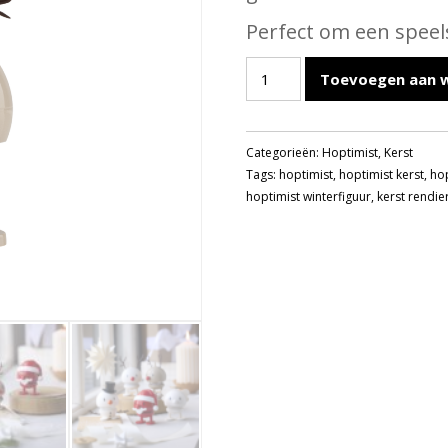
Perfect om een speel
HOPTIMIST
Toevoegen aan 
RENDIER
BUMBLE
LATTE
Categorieën:
Hoptimist
,
Kerst
aantal
Tags:
hoptimist
,
hoptimist kerst
,
hop
hoptimist winterfiguur
,
kerst rendie