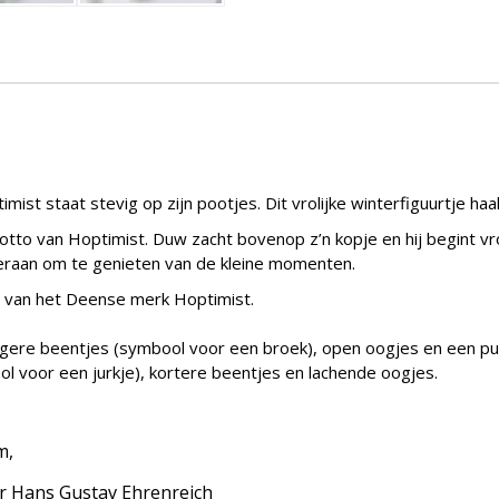
t staat stevig op zijn pootjes. Dit vrolijke winterfiguurtje haalt
 motto van Hoptimist. Duw zacht bovenop z’n kopje en hij begint v
 eraan om te genieten van de kleine momenten.
s van het Deense merk Hoptimist.
gere beentjes (symbool voor een broek), open oogjes en een pun
 voor een jurkje), kortere beentjes en lachende oogjes.
cm,
r Hans Gustav Ehrenreich