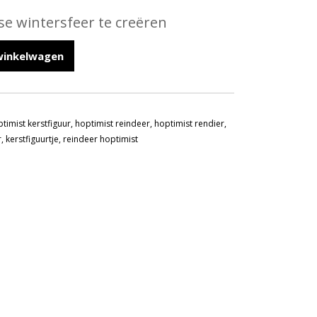
se wintersfeer te creëren
winkelwagen
timist kerstfiguur
,
hoptimist reindeer
,
hoptimist rendier
,
r
,
kerstfiguurtje
,
reindeer hoptimist