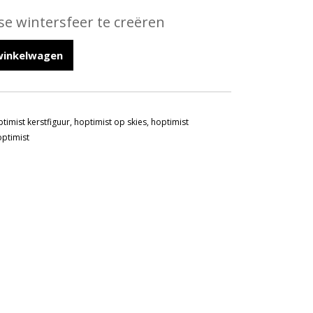
se wintersfeer te creëren
winkelwagen
timist kerstfiguur
,
hoptimist op skies
,
hoptimist
optimist