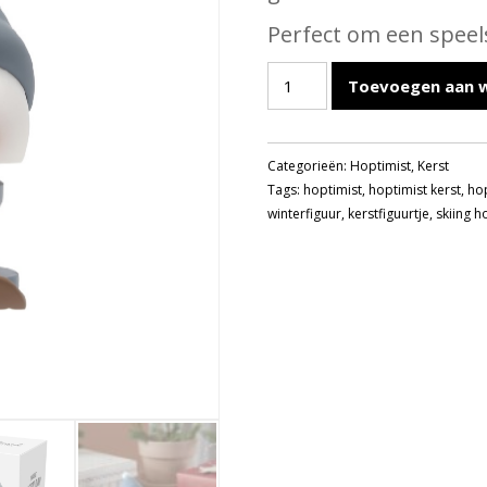
Perfect om een speel
HOPTIMIST
Toevoegen aan 
SKIING
BUMBLE
BLUE
Categorieën:
Hoptimist
,
Kerst
aantal
Tags:
hoptimist
,
hoptimist kerst
,
hop
winterfiguur
,
kerstfiguurtje
,
skiing h