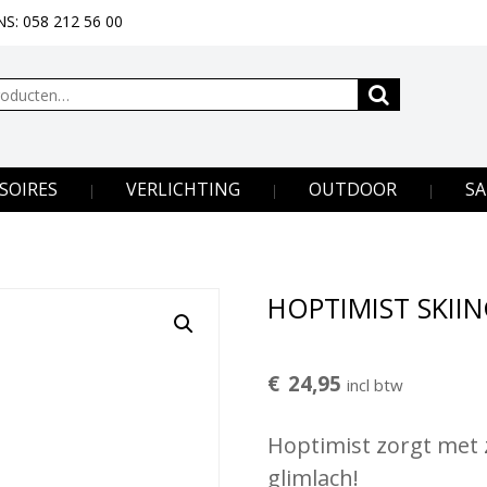
S: 058 212 56 00
SOIRES
VERLICHTING
OUTDOOR
SA
HOPTIMIST SKII
€
24,95
incl btw
Hoptimist zorgt met zi
glimlach!