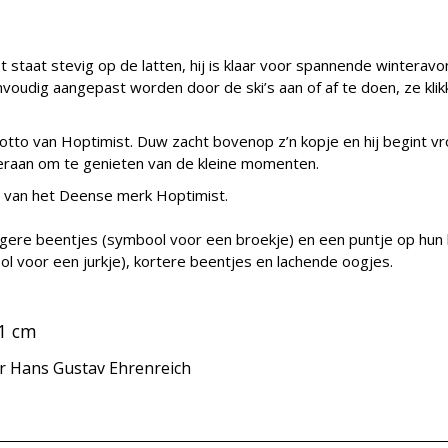
t staat stevig op de latten, hij is klaar voor spannende wintera
envoudig aangepast worden door de ski’s aan of af te doen, ze kli
 motto van Hoptimist. Duw zacht bovenop z’n kopje en hij begint v
 eraan om te genieten van de kleine momenten.
s van het Deense merk Hoptimist.
gere beentjes (symbool voor een broekje) en een puntje op hun 
 voor een jurkje), kortere beentjes en lachende oogjes.
,1 cm
r Hans Gustav Ehrenreich