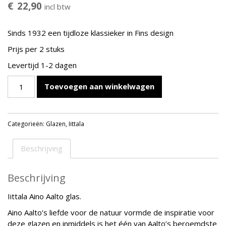
€
22,90
incl btw
Sinds 1932 een tijdloze klassieker in Fins design
Prijs per 2 stuks
Levertijd 1-2 dagen
IITTALA
Toevoegen aan winkelwagen
AINO
AALTO
GLAS
Categorieën:
Glazen
,
Iittala
33
CL
AQUA
Beschrijving
–
2
Beschrijving
STUKS
aantal
Iittala Aino Aalto glas.
Aino Aalto’s liefde voor de natuur vormde de inspiratie voor
deze glazen en inmiddels is het één van Aalto’s beroemdste