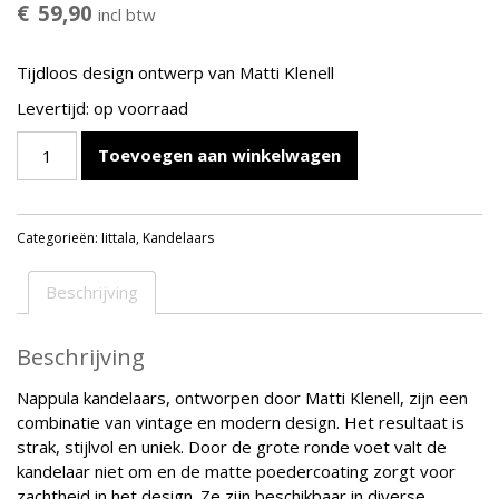
€
59,90
incl btw
Tijdloos design ontwerp van Matti Klenell
Levertijd: op voorraad
IITTALA
Toevoegen aan winkelwagen
NAPPULA
DONKERGRIJS
KANDELAAR
Categorieën:
Iittala
,
Kandelaars
183
MM
aantal
Beschrijving
Beschrijving
Nappula kandelaars, ontworpen door Matti Klenell, zijn een
combinatie van vintage en modern design. Het resultaat is
strak, stijlvol en uniek. Door de grote ronde voet valt de
kandelaar niet om en de matte poedercoating zorgt voor
zachtheid in het design. Ze zijn beschikbaar in diverse