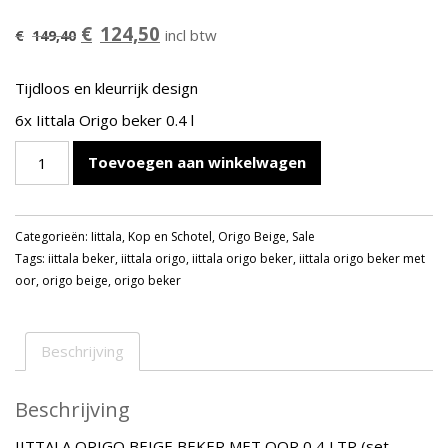
Oorspronkelijke
Huidige
€
124,50
incl btw
€
149,40
prijs
prijs
was:
is:
Tijdloos en kleurrijk design
€149,40.
€124,50.
6x Iittala Origo beker 0.4 l
IITTALA
Toevoegen aan winkelwagen
ORIGO
BEIGE
BEKER
Categorieën:
Iittala
,
Kop en Schotel
,
Origo Beige
,
Sale
MET
Tags:
iittala beker
,
iittala origo
,
iittala origo beker
,
iittala origo beker met
OOR
oor
,
origo beige
,
origo beker
0,4
LTR
(set-
6stuks)
Beschrijving
aantal
Beschrijving
IITTALA ORIGO BEIGE BEKER MET OOR 0,4 LTR (set-