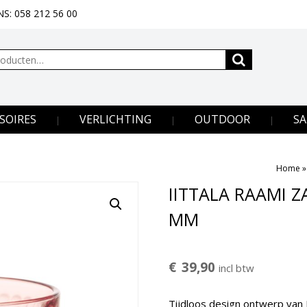
S: 058 212 56 00
SOIRES
VERLICHTING
OUTDOOR
SA
Home
IITTALA RAAMI 
MM
€
39,90
incl btw
Tijdloos design ontwerp van