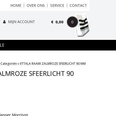
HOME
OVER ONS
SERVICE
CONTACT
MIJN ACCOUNT
€
0,00
0
LE
»
Categoriën
»
IITTALA RAAMI ZALMROZE SFEERLICHT 90 MM
ZALMROZE SFEERLICHT 90
 Jasper Morrison