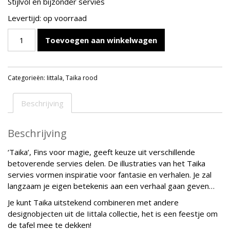
Stijlvol en bijzonder servies
Levertijd: op voorraad
IITTALA
Toevoegen aan winkelwagen
TAIKA
ROOD
SCHAAL
Categorieën:
Iittala
,
Taika rood
0,6L
aantal
Beschrijving
Beschrijving
‘Taika’, Fins voor magie, geeft keuze uit verschillende
betoverende servies delen. De illustraties van het Taika
servies vormen inspiratie voor fantasie en verhalen. Je zal
langzaam je eigen betekenis aan een verhaal gaan geven…
Je kunt Taika uitstekend combineren met andere
designobjecten uit de Iittala collectie, het is een feestje om
de tafel mee te dekken!