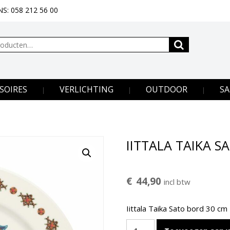
S: 058 212 56 00
SOIRES
VERLICHTING
OUTDOOR
SA
IITTALA TAIKA 
€
44,90
incl btw
Iittala Taika Sato bord 30 cm
IITTALA