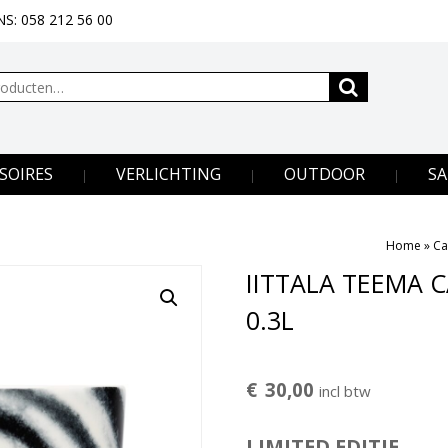
S: 058 212 56 00
SOIRES
VERLICHTING
OUTDOOR
SA
Home
»
Ca
IITTALA TEEMA 
0.3L
€
30,00
incl btw
LIMITED EDITIE