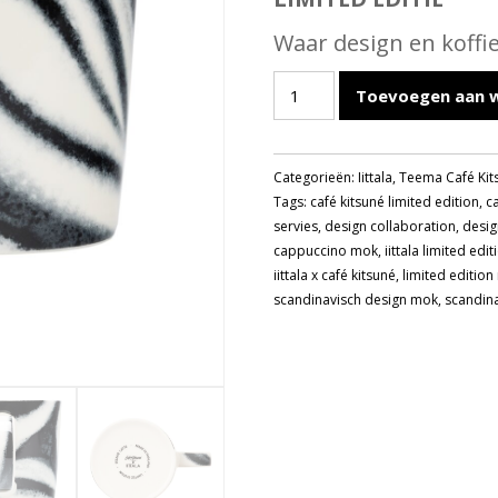
Waar design en koffi
IITTALA
Toevoegen aan 
TEEMA
CAFÉ
KITSUNÉ
Categorieën:
Iittala
,
Teema Café Kit
BEKER
Tags:
café kitsuné limited edition
,
c
SESAME
servies
,
design collaboration
,
desi
0.3L
cappuccino mok
,
iittala limited edit
aantal
iittala x café kitsuné
,
limited editio
scandinavisch design mok
,
scandina