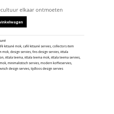
ecultuur elkaar ontmoeten
winkelwagen
suné
afé kitsuné mok
,
café kitsuné servies
,
collectors item
gn mok
,
design servies
,
fins design servies
,
iittala
ion
,
iittala teema
,
iittala teema mok
,
iittala teema servies
,
n mok
,
minimalistisch servies
,
modern koffieservies
,
visch design servies
,
tijdloos design servies