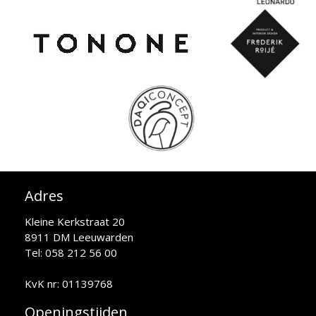
Adres
Kleine Kerkstraat 20
8911 DM Leeuwarden
Tel: 058 212 56 00
KvK nr: 01139768
Openingstijden