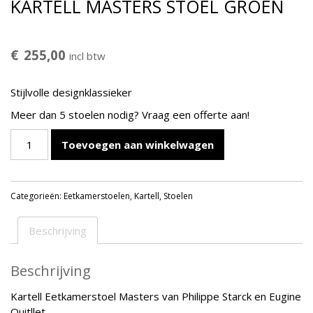
KARTELL MASTERS STOEL GROEN
€
255,00
incl btw
Stijlvolle designklassieker
Meer dan 5 stoelen nodig? Vraag een offerte aan!
KARTELL
Toevoegen aan winkelwagen
MASTERS
STOEL
GROEN
Categorieën:
Eetkamerstoelen
,
Kartell
,
Stoelen
aantal
Beschrijving
Beschrijving
Kartell Eetkamerstoel Masters van Philippe Starck en Eugine
Quitllet.