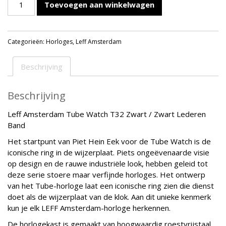
Toevoegen aan winkelwagen
Amsterdam
Tube
Watch
Categorieën:
Horloges
,
Leff Amsterdam
T32
Zwart
/
Beschrijving
Zwart
Lederen
Beschrijving
Band
Horloge
Leff Amsterdam Tube Watch T32 Zwart / Zwart Lederen
aantal
Band
Het startpunt van Piet Hein Eek voor de Tube Watch is de
iconische ring in de wijzerplaat. Piets ongeëvenaarde visie
op design en de rauwe industriële look, hebben geleid tot
deze serie stoere maar verfijnde horloges. Het ontwerp
van het Tube-horloge laat een iconische ring zien die dienst
doet als de wijzerplaat van de klok. Aan dit unieke kenmerk
kun je elk LEFF Amsterdam-horloge herkennen.
De horlogekast is gemaakt van hoogwaardig roestvrijstaal.