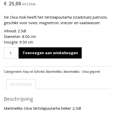
€
25,00
incl btw
De Oiva mok heeft het
Siirtolapuutarha
(stadstuin) patroon,
geschikt voor oven, magnetron, vriezer en vaatwasser.
Inhoud: 2.5dl
Diameter: 8.00 cm
Hoogte: 9.50 cm
Marimekko
Toevoegen aan winkelwagen
Oiva
Siirtolapuutarha
Beker
Categorieën:
Kop en Schotel
,
Marimekko
,
Marimekko - Oiva geprint
2,5dl
aantal
Beschrijving
Beschrijving
Marimekko Oiva
Siirtolapuutarha
beker 2,5dl