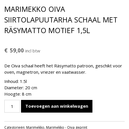
MARIMEKKO OIVA
SIIRTOLAPUUTARHA SCHAAL MET
RÄSYMATTO MOTIEF 1,5L
€
59,00
incl btw
De Oiva schaal heeft het Räsymatto patroon, geschikt voor
oven, magnetron, vriezer en vaatwasser.
Inhoud: 1.5l
Diameter: 20 cm
Hoogte: 8 cm
Marimekko
Toevoegen aan winkelwagen
Oiva
Siirtolapuutarha
Schaal
Categorieën:
Marimekko
,
Marimekko - Oiva geprint
Met