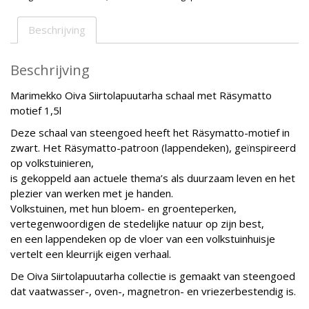
Räsymatto
Motief
Beschrijving
1,5l
aantal
Beschrijving
Marimekko Oiva
Siirtolapuutarha
schaal met Räsymatto
motief 1,5l
Deze schaal van steengoed heeft het Räsymatto-motief in
zwart. Het Räsymatto-patroon (lappendeken), geïnspireerd
op volkstuinieren,
is gekoppeld aan actuele thema’s als duurzaam leven en het
plezier van werken met je handen.
Volkstuinen, met hun bloem- en groenteperken,
vertegenwoordigen de stedelijke natuur op zijn best,
en een lappendeken op de vloer van een volkstuinhuisje
vertelt een kleurrijk eigen verhaal.
De Oiva Siirtolapuutarha collectie is gemaakt van steengoed
dat vaatwasser-, oven-, magnetron- en vriezerbestendig is.