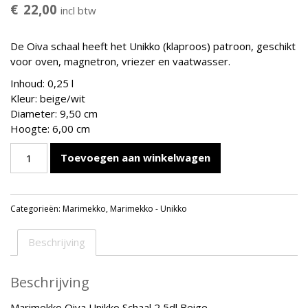
€
22,00
incl btw
De Oiva schaal heeft het Unikko (klaproos) patroon, geschikt
voor oven, magnetron, vriezer en vaatwasser.
Inhoud: 0,25 l
Kleur: beige/wit
Diameter: 9,50 cm
Hoogte: 6,00 cm
Marimekko
Toevoegen aan winkelwagen
Oiva
Unikko
Schaal
Categorieën:
Marimekko
,
Marimekko - Unikko
2,5dl
Beige
aantal
Beschrijving
Beschrijving
Marimekko Oiva Unikko Schaal 2,5dl Beige