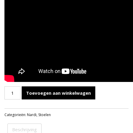
NARDI
Toevoegen aan winkelwagen
FOLIO
TUINSTOEL
ANTRACIET
Categorieën:
Nardi
,
Stoelen
aantal
Beschrijving