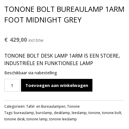
TONONE BOLT BUREAULAMP 1ARM
FOOT MIDNIGHT GREY
€
429,00
incl btw
TONONE BOLT DESK LAMP 1ARM IS EEN STOERE,
INDUSTRIËLE EN FUNKTIONELE LAMP
Beschikbaar via nabestelling
TONONE
Toevoegen aan winkelwagen
BOLT
BUREAULAMP
1ARM
Categorieën:
Tafel- en Bureaulampen
,
Tonone
FOOT
Tags:
bureaulamp
,
burolamp
,
desklamp
,
leeslamp
,
tonone
,
tonone bolt
,
MIDNIGHT
tonone desk
,
tonone lamp
,
tonone leeslamp
GREY
aantal