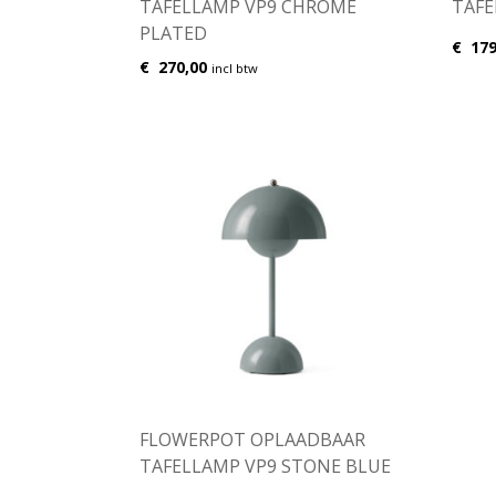
TAFELLAMP VP9 CHROME
TAFE
PLATED
€
179
€
270,00
incl btw
FLOWERPOT OPLAADBAAR
TAFELLAMP VP9 STONE BLUE