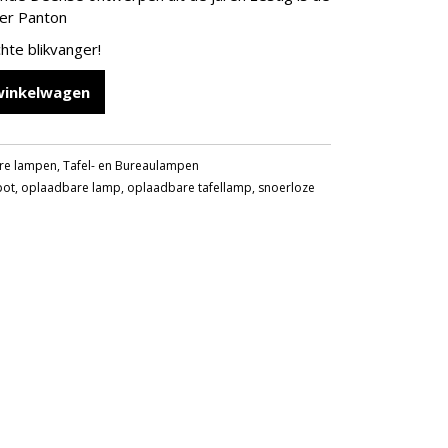
ner Panton
hte blikvanger!
winkelwagen
re lampen
,
Tafel- en Bureaulampen
pot
,
oplaadbare lamp
,
oplaadbare tafellamp
,
snoerloze