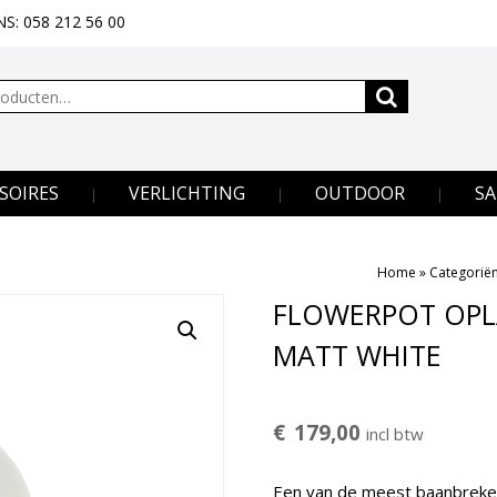
S: 058 212 56 00
SOIRES
VERLICHTING
OUTDOOR
SA
Home
»
Categorië
FLOWERPOT OPL
MATT WHITE
€
179,00
incl btw
Een van de meest baanbreken