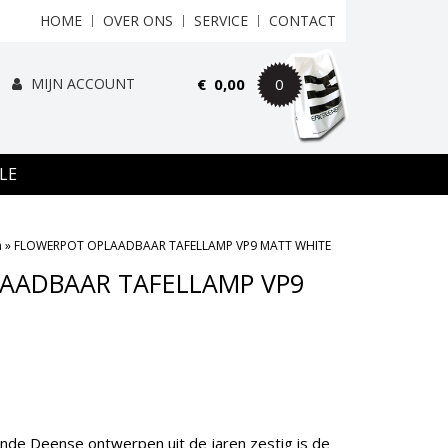
HOME
OVER ONS
SERVICE
CONTACT
MIJN ACCOUNT
€
0,00
0
LE
n
»
FLOWERPOT OPLAADBAAR TAFELLAMP VP9 MATT WHITE
AADBAAR TAFELLAMP VP9
de Deense ontwerpen uit de jaren zestig is de