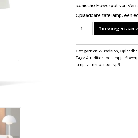
iconische Flowerpot van Ver
Oplaadbare tafellamp, een ec
FLOWERPOT
Toevoegen aan 
OPLAADBAAR
TAFELLAMP
VP9
Categorieën:
&Tradition
,
Oplaadba
MATT
Tags:
&tradition
,
bollampje
,
flower
WHITE
lamp
,
verner panton
,
vp9
aantal