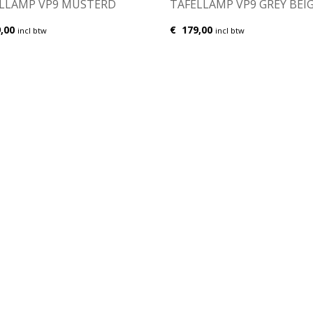
LLAMP VP9 MUSTERD
TAFELLAMP VP9 GREY BEI
,00
€
179,00
incl btw
incl btw