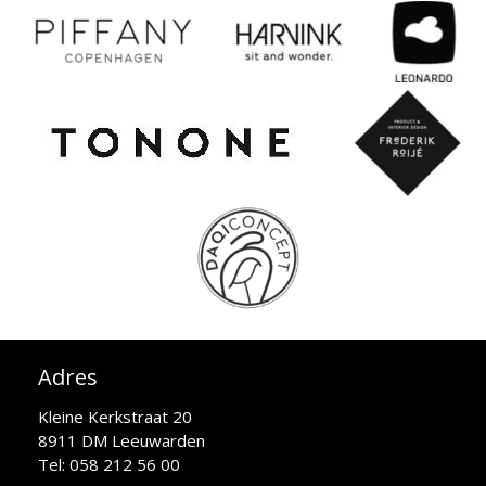
Adres
Kleine Kerkstraat 20
8911 DM Leeuwarden
Tel: 058 212 56 00