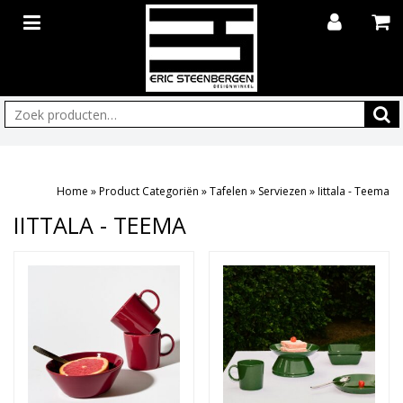
Zoeken:
Home
»
Product Categoriën
»
Tafelen
»
Serviezen
»
Iittala - Teema
IITTALA - TEEMA