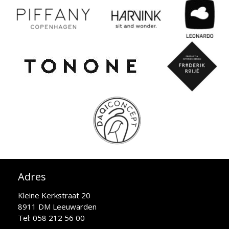
Adres
Kleine Kerkstraat 20
8911 DM Leeuwarden
Tel: 058 212 56 00