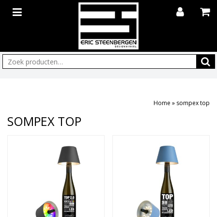
Zoeken:
Home
»
sompex top
SOMPEX TOP