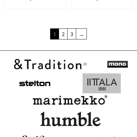
1
2
3
→