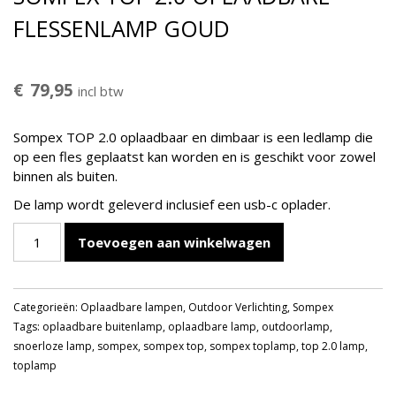
FLESSENLAMP GOUD
€
79,95
incl btw
Sompex TOP 2.0 oplaadbaar en dimbaar is een ledlamp die
op een fles geplaatst kan worden en is geschikt voor zowel
binnen als buiten.
De lamp wordt geleverd inclusief een usb-c oplader.
Sompex
Toevoegen aan winkelwagen
TOP
2.0
Oplaadbare
Categorieën:
Oplaadbare lampen
,
Outdoor Verlichting
,
Sompex
Flessenlamp
Tags:
oplaadbare buitenlamp
,
oplaadbare lamp
,
outdoorlamp
,
Goud
snoerloze lamp
,
sompex
,
sompex top
,
sompex toplamp
,
top 2.0 lamp
,
aantal
toplamp