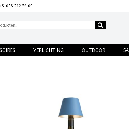
S: 058 212 56 00
SOIRES
VERLICHTING
OUTDOOR
SA