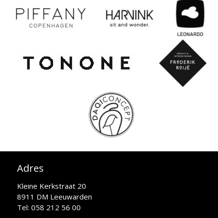
Adres
Kleine Kerkstraat 20
8911 DM Leeuwarden
Tel: 058 212 56 00