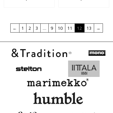
←
1
2
3
…
9
10
11
12
13
→