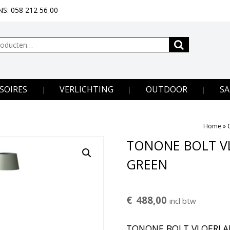
S: 058 212 56 00
SOIRES
VERLICHTING
OUTDOOR
SA
Home
»
TONONE BOLT V
GREEN
€
488,00
incl btw
TONONE BOLT VLOERLAM