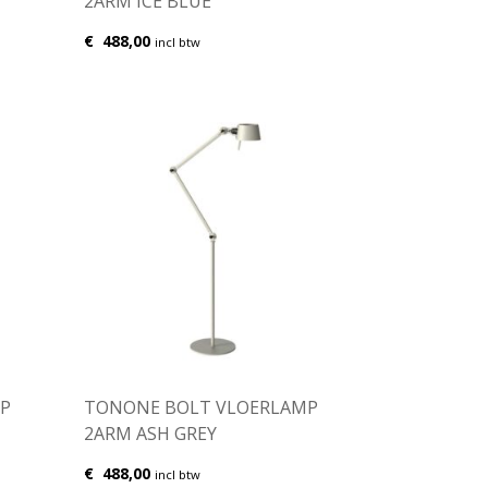
2ARM ICE BLUE
€
488,00
incl btw
P
TONONE BOLT VLOERLAMP
2ARM ASH GREY
€
488,00
incl btw