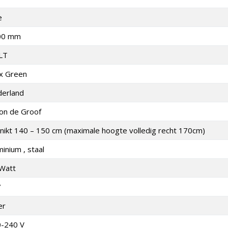
e
00 mm
LT
x Green
erland
on de Groof
nikt 140 – 150 cm (maximale hoogte volledig recht 170cm)
minium , staal
Watt
7
er
-240 V