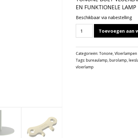
EN FUNKTIONELE LAMP
Beschikbaar via nabestelling
TONONE
Toevoegen aan 
BOLT
VLOERLAMP
2ARM
Categorieën:
Tonone
,
Vloerlampen
FLUX
Tags:
bureaulamp
,
burolamp
,
lees
GREEN
vloerlamp
aantal