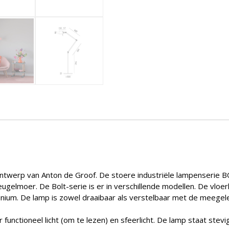
twerp van Anton de Groof. De stoere industriële lampenserie BOL
vleugelmoer. De Bolt-serie is er in verschillende modellen. De vl
ium. De lamp is zowel draaibaar als verstelbaar met de meegelev
 functioneel licht (om te lezen) en sfeerlicht. De lamp staat st