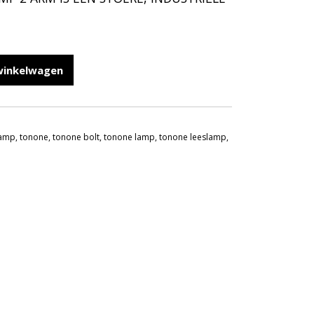
winkelwagen
lamp
,
tonone
,
tonone bolt
,
tonone lamp
,
tonone leeslamp
,