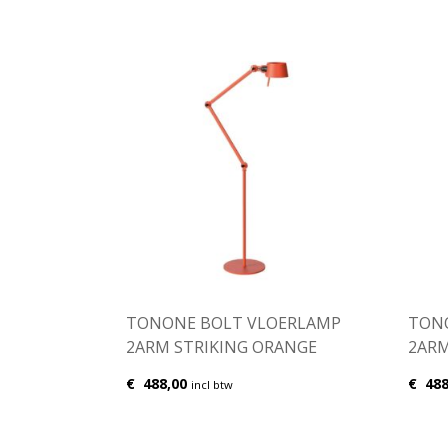
TONONE BOLT VLOERLAMP
TON
2ARM STRIKING ORANGE
2AR
€
488,00
€
488
incl btw