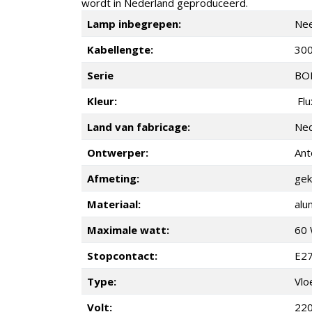
wordt in Nederland geproduceerd.
Lamp inbegrepen:
Ne
Kabellengte:
30
Serie
BO
Kleur:
Flu
Land van fabricage:
Ned
Ontwerper:
Ant
Afmeting:
gek
Materiaal:
alu
Maximale watt:
60 
Stopcontact:
E2
Type:
Vlo
Volt:
220