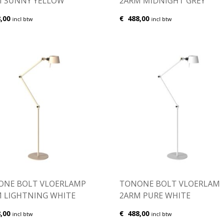
M SUNNY YELLOW
2ARM MIDNIGHT GREY
,00
€
488,00
incl btw
incl btw
ONE BOLT VLOERLAMP
TONONE BOLT VLOERLAM
 LIGHTNING WHITE
2ARM PURE WHITE
,00
€
488,00
incl btw
incl btw