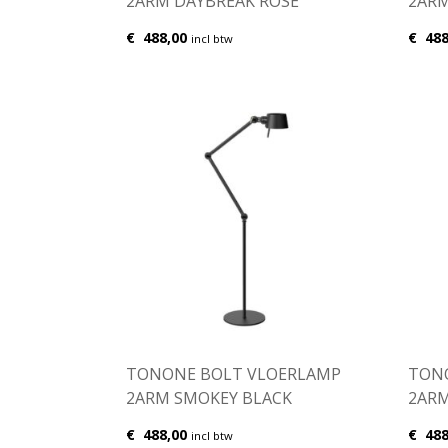
2ARM DAYBREAK ROSE
2AR
€
488,00
€
488
incl btw
TONONE BOLT VLOERLAMP
TON
2ARM SMOKEY BLACK
2ARM
€
488,00
€
488
incl btw