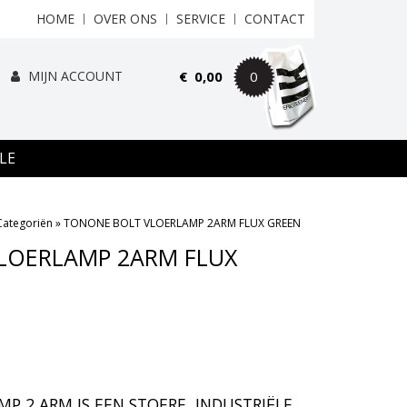
HOME
OVER ONS
SERVICE
CONTACT
MIJN ACCOUNT
€
0,00
0
LE
Categoriën
»
TONONE BOLT VLOERLAMP 2ARM FLUX GREEN
LOERLAMP 2ARM FLUX
P 2 ARM IS EEN STOERE, INDUSTRIËLE