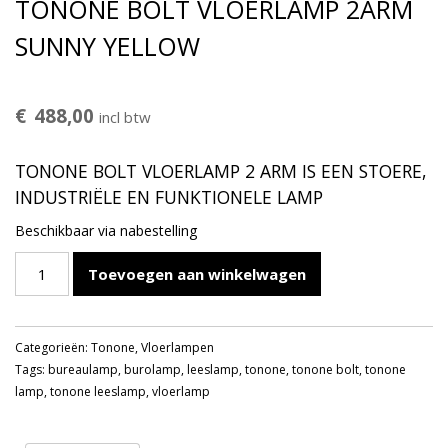
TONONE BOLT VLOERLAMP 2ARM
SUNNY YELLOW
€
488,00
incl btw
TONONE BOLT VLOERLAMP 2 ARM IS EEN STOERE,
INDUSTRIËLE EN FUNKTIONELE LAMP
Beschikbaar via nabestelling
TONONE
Toevoegen aan winkelwagen
BOLT
VLOERLAMP
2ARM
Categorieën:
Tonone
,
Vloerlampen
SUNNY
Tags:
bureaulamp
,
burolamp
,
leeslamp
,
tonone
,
tonone bolt
,
tonone
YELLOW
lamp
,
tonone leeslamp
,
vloerlamp
aantal