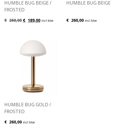
HUMBLE BUG BEIGE /
HUMBLE BUG BEIGE
FROSTED
Oorspronkelijke
Huidige
€
260,00
€
189,00
€
260,00
incl btw
incl btw
prijs
prijs
was:
is:
€260,00.
€189,00.
HUMBLE BUG GOLD /
FROSTED
€
260,00
incl btw