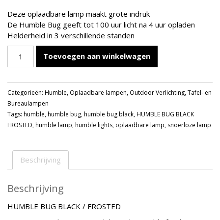
Deze oplaadbare lamp maakt grote indruk
De Humble Bug geeft tot 100 uur licht na 4 uur opladen
Helderheid in 3 verschillende standen
HUMBLE
Toevoegen aan winkelwagen
BUG
BLACK
/
Categorieën:
Humble
,
Oplaadbare lampen
,
Outdoor Verlichting
,
Tafel- en
FROSTED
Bureaulampen
aantal
Tags:
humble
,
humble bug
,
humble bug black
,
HUMBLE BUG BLACK
FROSTED
,
humble lamp
,
humble lights
,
oplaadbare lamp
,
snoerloze lamp
Beschrijving
Beschrijving
HUMBLE BUG BLACK / FROSTED