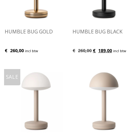
HUMBLE BUG GOLD
HUMBLE BUG BLACK
Oorspronkelijke
Huidige
€
260,00
€
260,00
€
189,00
incl btw
incl btw
prijs
prijs
was:
is:
€260,00.
€189,00.
SALE