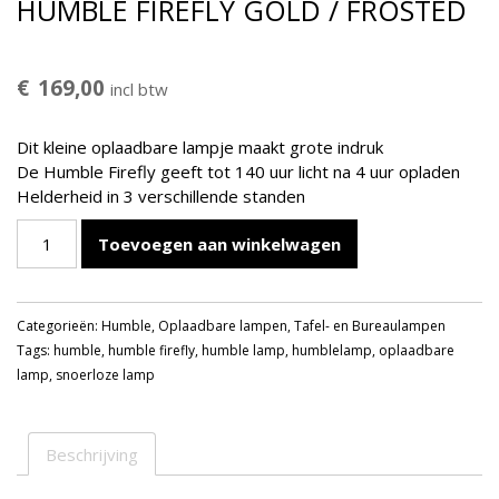
HUMBLE FIREFLY GOLD / FROSTED
€
169,00
incl btw
Dit kleine oplaadbare lampje maakt grote indruk
De Humble Firefly geeft tot 140 uur licht na 4 uur opladen
Helderheid in 3 verschillende standen
HUMBLE
Toevoegen aan winkelwagen
FIREFLY
GOLD
/
Categorieën:
Humble
,
Oplaadbare lampen
,
Tafel- en Bureaulampen
FROSTED
Tags:
humble
,
humble firefly
,
humble lamp
,
humblelamp
,
oplaadbare
aantal
lamp
,
snoerloze lamp
Beschrijving