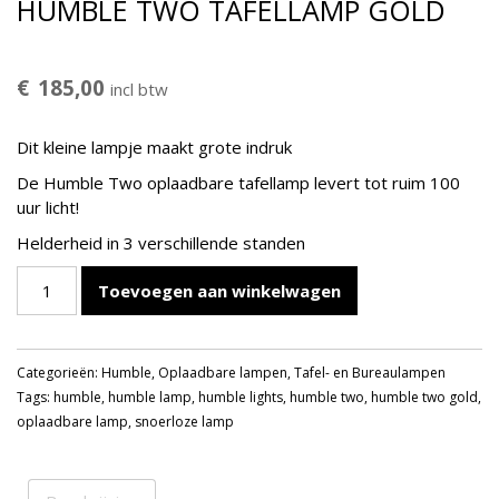
HUMBLE TWO TAFELLAMP GOLD
€
185,00
incl btw
Dit kleine lampje maakt grote indruk
De Humble Two oplaadbare tafellamp levert tot ruim 100
uur licht!
Helderheid in 3 verschillende standen
HUMBLE
Toevoegen aan winkelwagen
TWO
TAFELLAMP
GOLD
Categorieën:
Humble
,
Oplaadbare lampen
,
Tafel- en Bureaulampen
aantal
Tags:
humble
,
humble lamp
,
humble lights
,
humble two
,
humble two gold
,
oplaadbare lamp
,
snoerloze lamp