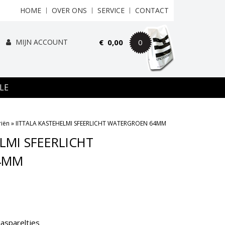
HOME
OVER ONS
SERVICE
CONTACT
MIJN ACCOUNT
€
0,00
0
LE
riën
»
IITTALA KASTEHELMI SFEERLICHT WATERGROEN 64MM
LMI SFEERLICHT
4MM
laspareltjes