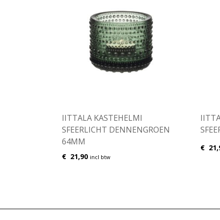
IITTALA KASTEHELMI
IITT
SFEERLICHT DENNENGROEN
SFEE
64MM
€
21,
€
21,90
incl btw