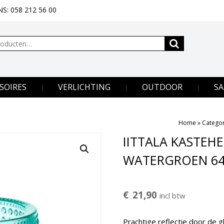
S: 058 212 56 00
SOIRES
VERLICHTING
OUTDOOR
SA
Home
»
Catego
IITTALA KASTEHE
WATERGROEN 6
€
21,90
incl btw
Prachtige reflectie door de g