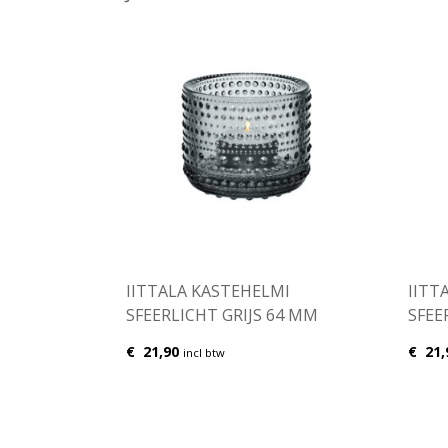
IITTALA KASTEHELMI
IITT
SFEERLICHT GRIJS 64 MM
SFEE
€
21,90
€
21,
incl btw