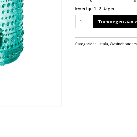
levertijd 1-2 dagen
IITTALA
Toevoegen aan 
KASTEHELMI
SFEERLICHT
WATERGROEN
Categorieën:
Iittala
,
Waxinehouder
64MM
aantal