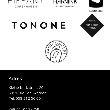
Adres
Kleine Kerkstraat 20
8911 DM Leeuwarden
Tel: 058 212 56 00
KvK nr: 01139768