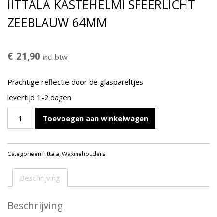
IITTALA KASTEHELMI SFEERLICHT
ZEEBLAUW 64MM
€
21,90
incl btw
Prachtige reflectie door de glaspareltjes
levertijd 1-2 dagen
IITTALA
Toevoegen aan winkelwagen
KASTEHELMI
SFEERLICHT
ZEEBLAUW
Categorieën:
Iittala
,
Waxinehouders
64MM
aantal
Beschrijving
Beschrijving