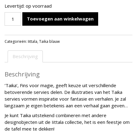
Levertijd: op voorraad
IITTALA
Toevoegen aan winkelwagen
TAIKA
BLAUW
SCHAAL
Categorieën:
Iittala
,
Taika blauw
2,8L
aantal
Beschrijving
Beschrijving
‘Taika’, Fins voor magie, geeft keuze uit verschillende
betoverende servies delen. De illustraties van het Taika
servies vormen inspiratie voor fantasie en verhalen. Je zal
langzaam je eigen betekenis aan een verhaal gaan geven…
Je kunt Taika uitstekend combineren met andere
designobjecten uit de Iittala collectie, het is een feestje om
de tafel mee te dekken!