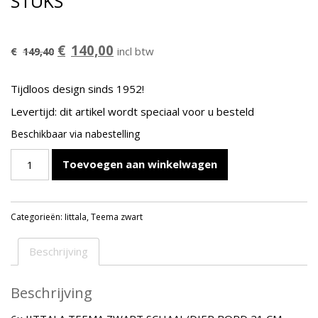
STUKS
Oorspronkelijke
Huidige
€
140,00
incl btw
€
149,40
prijs
prijs
was:
is:
Tijdloos design sinds 1952!
€149,40.
€140,00.
Levertijd: dit artikel wordt speciaal voor u besteld
Beschikbaar via nabestelling
IITTALA
Toevoegen aan winkelwagen
TEEMA
ZWART
SCHAAL/DIEP
Categorieën:
Iittala
,
Teema zwart
BORD
21
CM
Beschrijving
-
6
Beschrijving
stuks
aantal