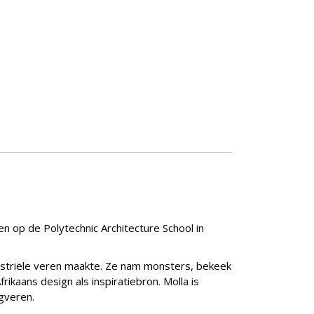
n op de Polytechnic Architecture School in
ndustriële veren maakte. Ze nam monsters, bekeek
rikaans design als inspiratiebron. Molla is
ngveren.