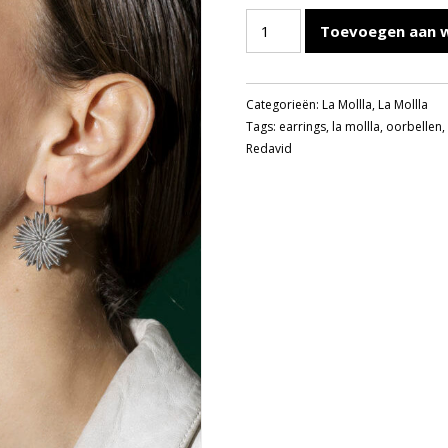
LA
Toevoegen aan 
MOLLLA
NR
ONE
Categorieën:
La Mollla
,
La Mollla
OORHANGERS
Tags:
earrings
,
la mollla
,
oorbellen
aantal
Redavid