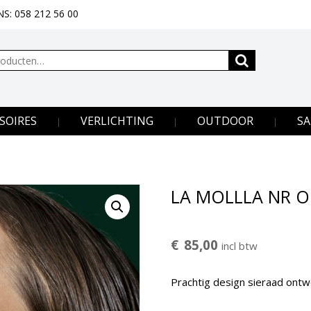
S: 058 212 56 00
SOIRES
VERLICHTING
OUTDOOR
SA
LA MOLLLA NR 
€
85,00
incl btw
Prachtig design sieraad ont