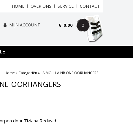
HOME
OVER ONS
SERVICE
CONTACT
MIJN ACCOUNT
€
0,00
0
LE
Home
»
Categoriën
»
LA MOLLLA NR ONE OORHANGERS
ONE OORHANGERS
worpen door Tiziana Redavid