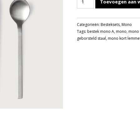
Toevoegen aan 
A
BESTEKSET
4-
Categorieën:
Besteksets
,
Mono
DELIG
Tags:
bestek mono A
,
mono
,
mono 
KORT
geborsteld staal
,
mono kort lemme
LEMMET
aantal