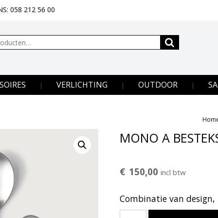
S: 058 212 56 00
SOIRES
VERLICHTING
OUTDOOR
SA
Hom
MONO A BESTEKS
€
150,00
incl btw
Combinatie van design, 
MONO