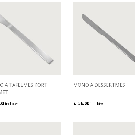
 A TAFELMES KORT
MONO A DESSERTMES
MET
00
€
56,00
incl btw
incl btw