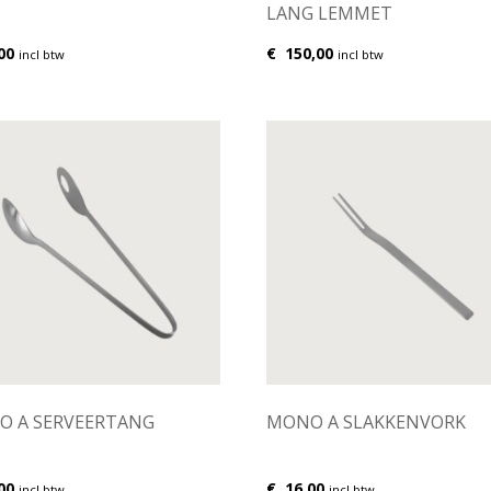
LANG LEMMET
00
€
150,00
incl btw
incl btw
O A SERVEERTANG
MONO A SLAKKENVORK
00
€
16,00
incl btw
incl btw