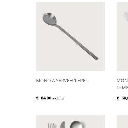
MONO A SERVEERLEPEL
MONO
LEM
€
84,00
€
60,
incl btw