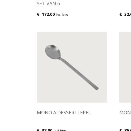
SET VAN 6
€
172,00
€
32,
incl btw
MONO A DESSERTLEPEL
MON
€
32,00
€
86,
incl btw