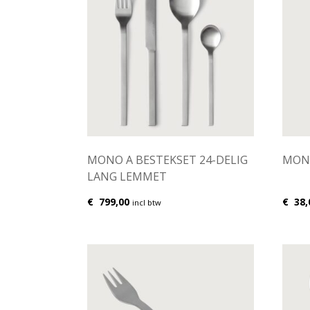
MONO A BESTEKSET 24-DELIG
MONO
LANG LEMMET
€
799,00
€
38,
incl btw