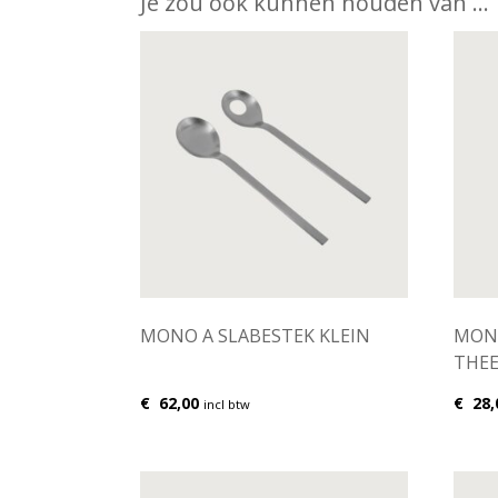
Je zou ook kunnen houden van …
MONO A SLABESTEK KLEIN
MONO
THEE
€
62,00
€
28,
incl btw