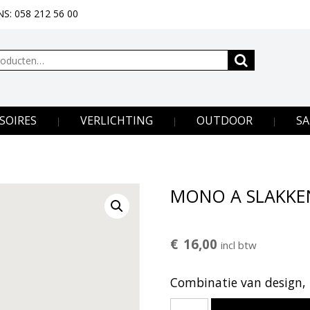
S: 058 212 56 00
SOIRES
VERLICHTING
OUTDOOR
SA
MONO A SLAKKE
€
16,00
incl btw
Combinatie van design, 
MONO