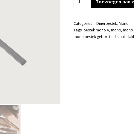
Toevoegen aan 
A
SLAKKENVORK
aantal
Categorieën:
Dinerbestek
,
Mono
Tags:
bestek mono A
,
mono
,
mono 
mono bestek geborsteld staal
,
slak