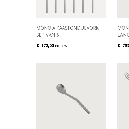
MONO A KAASFONDUEVORK
MONO
SET VAN 6
LAN
€
172,00
€
799
incl btw