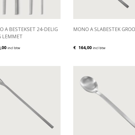
 A BESTEKSET 24-DELIG
MONO A SLABESTEK GRO
G LEMMET
,00
€
164,00
incl btw
incl btw