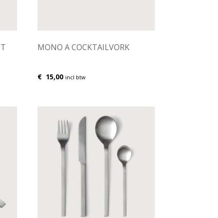
OT
MONO A COCKTAILVORK
€
15,00
incl btw