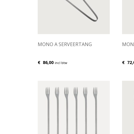
MONO A SERVEERTANG
MONO
€
86,00
€
72,
incl btw