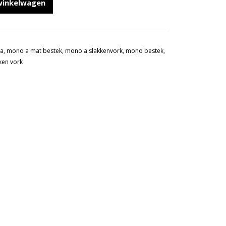
winkelwagen
a
,
mono a mat bestek
,
mono a slakkenvork
,
mono bestek
,
ken vork